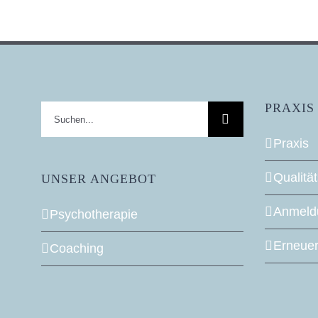
PRAXIS
Suche
nach:
Praxis
Qualitä
UNSER ANGEBOT
Anmeld
Psychotherapie
Erneuer
Coaching