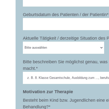
Geburtsdatum des Patienten / der Patientin*
Aktuelle Tätigkeit / derzeitige Situation des 
Bitte beschreiben Sie möglichst genau, was de
macht.*
Motivation zur Therapie
Besteht beim Kind bzw. Jugendlichen eine e
Behandlung?*