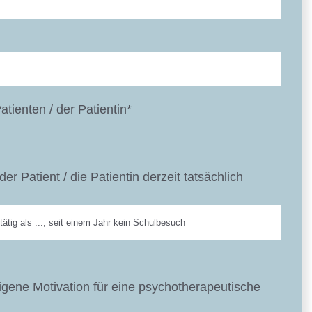
Patienten / der Patientin*
r Patient / die Patientin derzeit tatsächlich
igene Motivation für eine psychotherapeutische