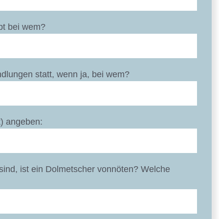
ebt bei wem?
dlungen statt, wenn ja, bei wem?
t) angeben:
sind, ist ein Dolmetscher vonnöten? Welche