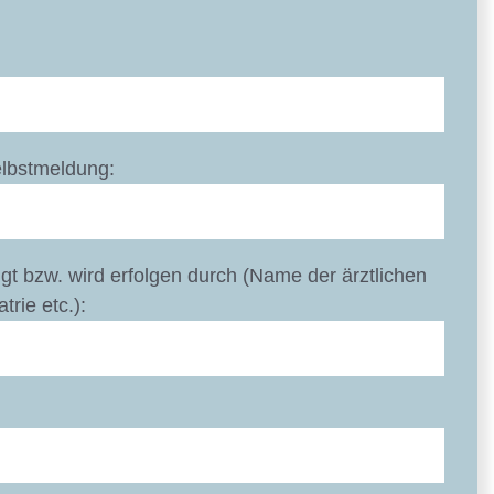
elbstmeldung:
lgt bzw. wird erfolgen durch (Name der ärztlichen
rie etc.):