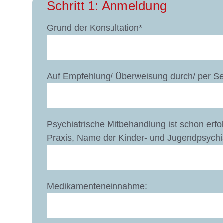
Schritt 1: Anmeldung
Grund der Konsultation*
Auf Empfehlung/ Überweisung durch/ per S
Psychiatrische Mitbehandlung ist schon erfo
Praxis, Name der Kinder- und Jugendpsychiat
Medikamenteneinnahme: