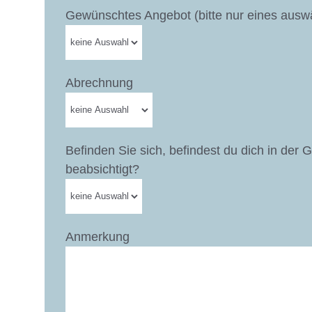
Gewünschtes Angebot (bitte nur eines ausw
Abrechnung
Befinden Sie sich, befindest du dich in der 
beabsichtigt?
Anmerkung