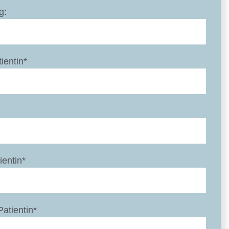
g:
ientin*
ientin*
Patientin*