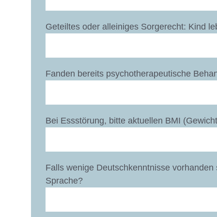
Geteiltes oder alleiniges Sorgerecht: Kind l
Fanden bereits psychotherapeutische Behan
Bei Essstörung, bitte aktuellen BMI (Gewich
Falls wenige Deutschkenntnisse vorhanden 
Sprache?