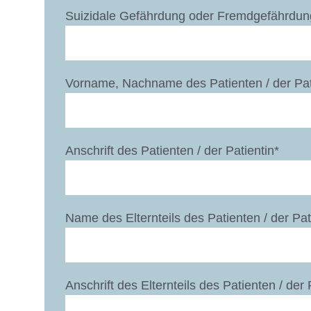
Suizidale Gefährdung oder Fremdgefährdun
Vorname, Nachname des Patienten / der Pat
Anschrift des Patienten / der Patientin*
Name des Elternteils des Patienten / der Pat
Anschrift des Elternteils des Patienten / der 