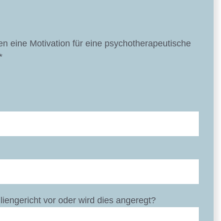
en eine Motivation für eine psychotherapeutische
*
iliengericht vor oder wird dies angeregt?